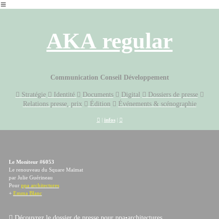
︎
AKA
regular
Communication Conseil Développement
︎︎︎ Stratégie
︎︎︎ Identité
︎︎︎
Documents
︎︎︎
Digital
︎︎︎ Dossiers de presse
︎︎︎
Relations presse, prix
︎︎︎
Édition
︎︎︎
Événements & scénographie
︎
|
infos
|
︎
Le Moniteur #6053
Le renouveau du Square Maïmat
par Julie Guérineau
Pour
ppa architectures
+
Emma Blanc
︎ Découvrez le dossier de presse pour ppa•architectures